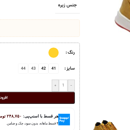
جنس زیره
رنگ
سایز
44
43
42
41
+
-
افزود
هر قسط با اسنپ‌پی:
۲۴۸,۷۵۰
توم
۴ قسط ماهانه. بدون سود، چک و ضامن.