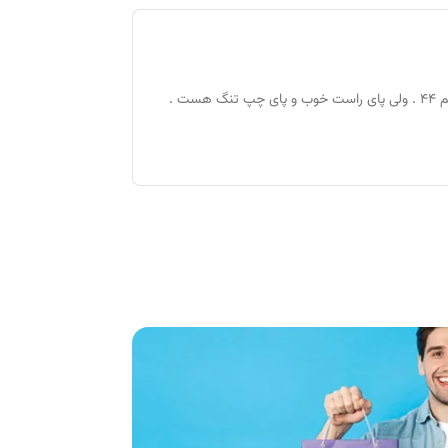
خیلی عجیب هست . سایز پای من ۴۴ . کفش هم ۴۴ . ولی پای راست خوب و پای چپ تنگ هست .