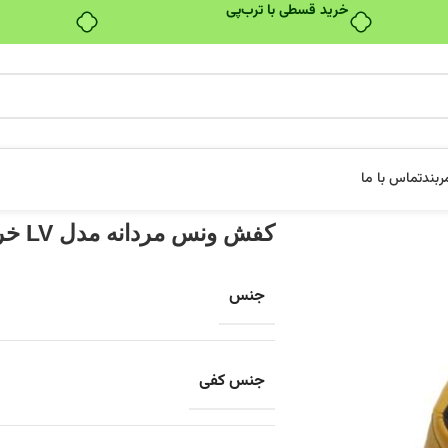
۴ قسط، بدون کارمزد
ربند
تماس با ما
کفش ونس مردانه مدل LV خردلی
جنس
جنس کفی