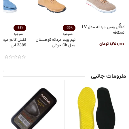
کفش ونس مردانه مدل LV
-32%
-30%
نسکافه
ناموجود
ناموجود
نیم بوت مردانه کوهستان
کفش کالج مردان
۱,۲۵۰,۰۰۰
تومان
مدل Ck خردلی
2385 آبی
ملزومات جانبی