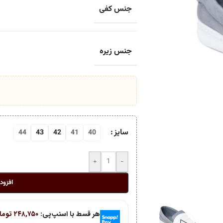
جنس کفی
جنس زیره
سایز
44
43
42
41
40
+
-
افزود
هر قسط با اسنپ‌پی:
۲۴۸,۷۵۰
توما