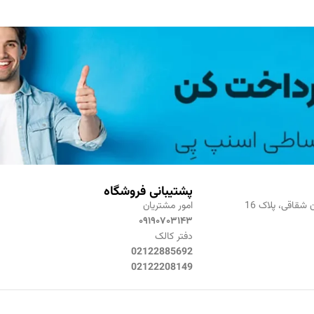
پشتیبانی فروشگاه
 شقاقی، پلاک 16
امور مشتریان
۰۹۱۹۰۷۰۳۱۴۳
دفتر کالک
02122885692
02122208149