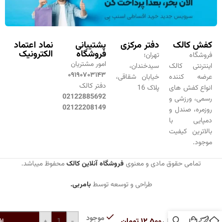
کفش کالک
دفتر مرکزی
پشتیبانی
نماد اعتماد
فروشگاه
الکترونیک
فروشگاه
تهران؛
امور مشتریان
اینترنتی کالک
سیدخندان،
۰۹۱۹۰۷۰۳۱۴۳
عرضه کننده
خیابان شقاقی،
دفتر کالک
انواع کفش های
پلاک 16
02122885692
رسمی، ورزشی و
02122208149
روزمره، صندل و
دمپایی با
بالاترین کیفیت
موجود.
تمامی حقوق مادی و معنوی
فروشگاه آنلاین کالک
محفوظ میباشد.
طراحی و توسعه توسط
بامربی.
پاشنه
موجود
۱۲,۵۰۰
تومان
کش هتلی
+
-
اف