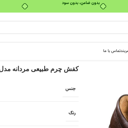
بدون ضامن، بدون سود
ربند
تماس با ما
کفش چرم طبیعی مردانه مدل 1108 قهوه ا
جنس
رنگ