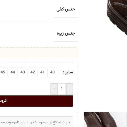
جنس کفی
جنس زیره
سایز
45
44
43
42
41
40
+
-
افزود
جهت اطلاع از موجود شدن کالای ناموجود، محصو