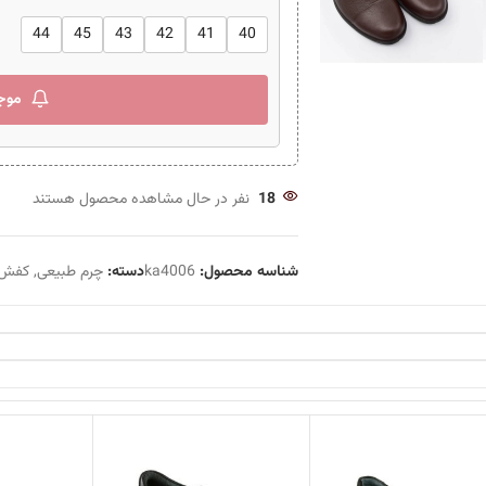
44
45
43
42
41
40
موج
18
نفر در حال مشاهده محصول هستند
شناسه محصول:
ka4006
دسته:
چرم طبیعی
,
کفش 