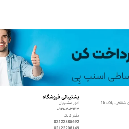
پشتیبانی فروشگاه
 شقاقی، پلاک 16
امور مشتریان
۰۹۱۹۰۷۰۳۱۴۳
دفتر کالک
02122885692
02122208149