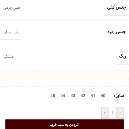
جنس کفی
طبی چرمی
جنس زیره
پلی اورتان
رنگ
مشکی
سایز
45
44
43
42
41
40
+
-
افزودن به سبد خرید