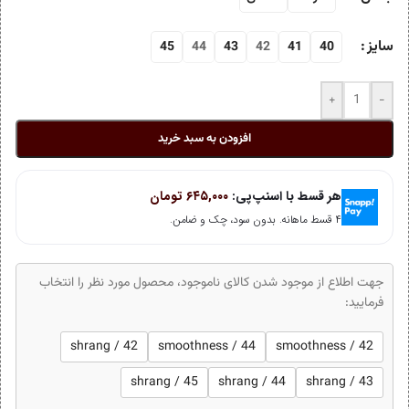
سایز
45
44
43
42
41
40
+
-
افزودن به سبد خرید
هر قسط با اسنپ‌پی:
۶۴۵,۰۰۰
تومان
۴ قسط ماهانه. بدون سود، چک و ضامن.
جهت اطلاع از موجود شدن کالای ناموجود، محصول مورد نظر را انتخاب
فرمایید:
shrang / 42
smoothness / 44
smoothness / 42
shrang / 45
shrang / 44
shrang / 43