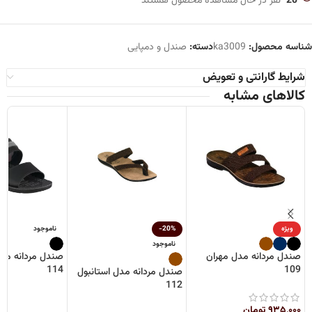
20
نفر در حال مشاهده محصول هستند
شناسه محصول:
ka3009
دسته:
صندل و دمپایی
شرایط گارانتی و تعویض
کالاهای مشابه
ویژه
-20%
ناموجود
ناموجود
صندل مردانه مدل مهران
صندل مردانه مدل
114
109
صندل مردانه مدل استانبول
112
۹۳۵,۰۰۰
تومان