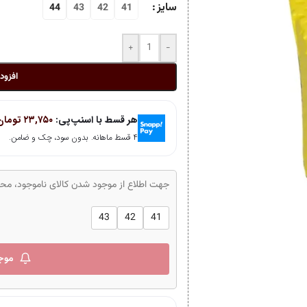
سایز
44
43
42
41
+
-
افزود
هر قسط با اسنپ‌پی:
۲۳,۷۵۰
تومان
۴ قسط ماهانه. بدون سود، چک و ضامن.
جهت اطلاع از موجود شدن کالای ناموجود، محصو
43
42
41
موج