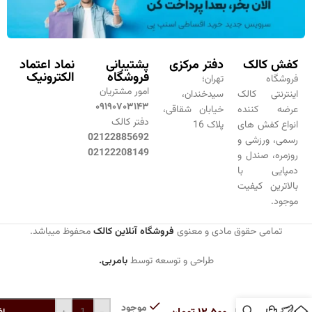
کفش کالک
دفتر مرکزی
پشتیبانی
نماد اعتماد
فروشگاه
الکترونیک
فروشگاه
تهران؛
امور مشتریان
اینترنتی کالک
سیدخندان،
۰۹۱۹۰۷۰۳۱۴۳
عرضه کننده
خیابان شقاقی،
دفتر کالک
انواع کفش های
پلاک 16
02122885692
رسمی، ورزشی و
02122208149
روزمره، صندل و
دمپایی با
بالاترین کیفیت
موجود.
تمامی حقوق مادی و معنوی
فروشگاه آنلاین کالک
محفوظ میباشد.
طراحی و توسعه توسط
بامربی.
پاشنه
موجود