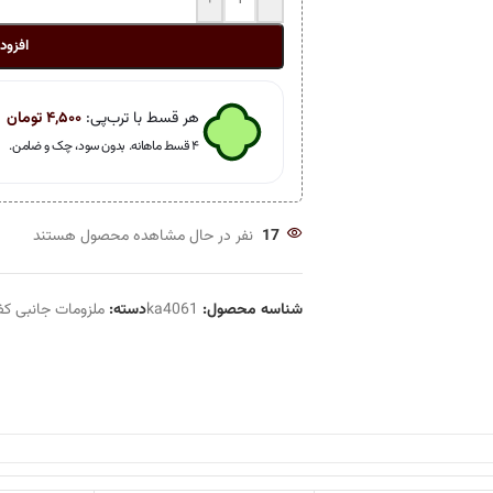
+
-
افزود
هر قسط با ترب‌پی:
۴,۵۰۰
تومان
۴ قسط ماهانه. بدون سود، چک و ضامن.
17
نفر در حال مشاهده محصول هستند
شناسه محصول:
ka4061
دسته:
ملزومات جانبی ک