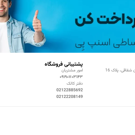
پشتیبانی فروشگاه
 شقاقی، پلاک 16
امور مشتریان
۰۹۱۹۰۷۰۳۱۴۳
دفتر کالک
02122885692
02122208149