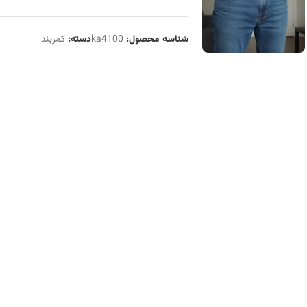
شناسه محصول:
ka4100
دسته:
کمربند