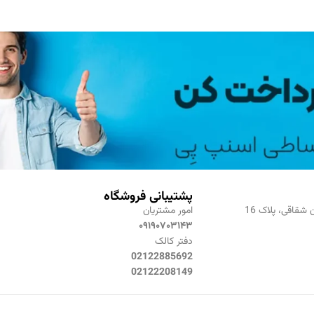
پشتیبانی فروشگاه
 شقاقی، پلاک 16
امور مشتریان
۰۹۱۹۰۷۰۳۱۴۳
دفتر کالک
02122885692
02122208149