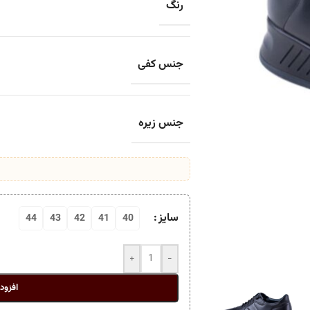
رنگ
جنس کفی
جنس زیره
سایز
44
43
42
41
40
+
-
افزود