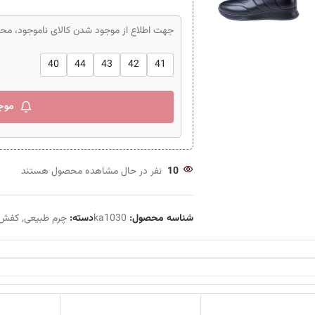
جهت اطلاع از موجود شدن کالای ناموجود، محصو
40
44
43
42
41
موج
10
نفر در حال مشاهده محصول هستند
شناسه محصول:
ka1030
دسته:
چرم طبیعی
,
کفش ر