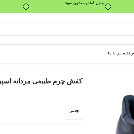
بدون ضامن، بدون سود
ربند
تماس با ما
کفش چرم طبیعی مردانه اسپرت ک
جنس